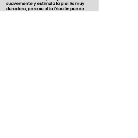
suavemente y estimula la piel. Es muy
duradero, pero su alta fricción puede
degradarlo si después de un uso
frecuente se vuelve un poco grasoso.
La mejor manera de limpiar TickleFLEX es
someterlo a un ciclo de lavado en un
lavavajillas o lavadora. El agarre será
completamente restaurado. Lo ideal es
que esto se haga cada pocos meses
dependiendo del uso.
De lo contrario, su TickleFLEX se puede
usar repetidamente durante al menos 6
meses.
Mantenga su TickleFLEX en el estuche de
policarbonato transparente en el que
vino. Es opaco a ultravioleta, lo que
protegerá el plástico.
El material de silicona de TickleFLEX tiene
un aditivo de plata antimicrobiano.
Inhibirá el crecimiento bacteriano y no se
puede lavar.