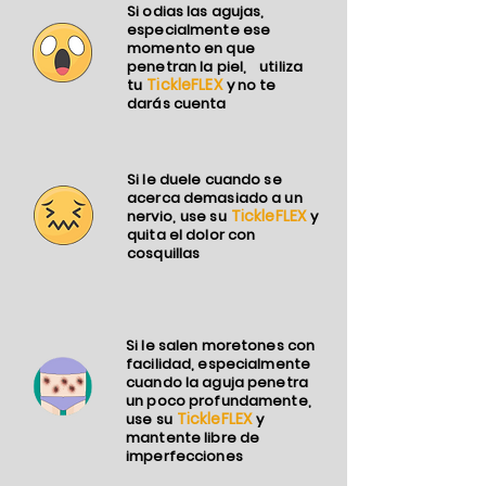
Si odias las agujas,
especialmente ese
momento en que
penetran la piel,
utiliza
TickleFLEX
tu
y no te
darás cuenta
Si le duele cuando se
acerca demasiado a un
TickleFLEX
nervio,
use su
y
quita el dolor con
cosquillas
Si le salen moretones con
facilidad, especialmente
cuando la aguja penetra
un poco profundamente,
TickleFLEX
use su
y
mantente libre de
imperfecciones