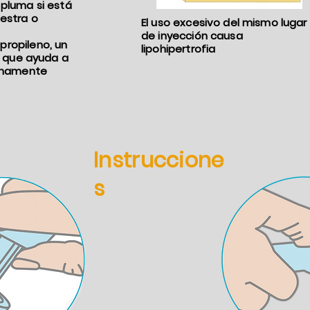
 pluma si está
estra o
El uso excesivo del mismo lugar
de inyección causa
propileno, un
lipohipertrofia
ón que ayuda a
ernamente
Instruccione
s