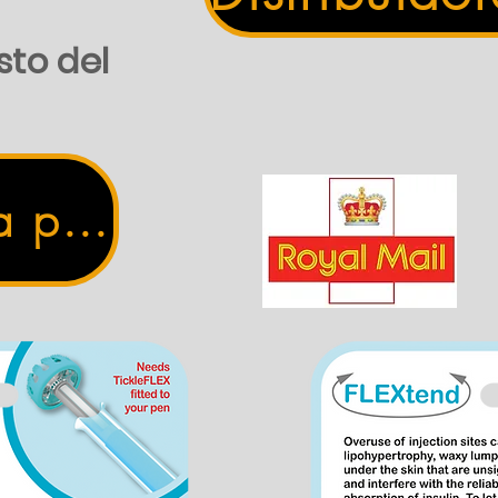
sto del
a por £5