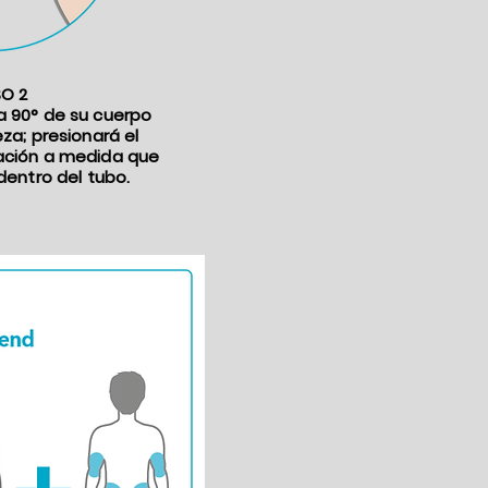
O 2
a 90° de su cuerpo
za; presionará el
ación a medida que
dentro del tubo.