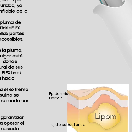
uridad, ya
fiable de la
 pluma de
TickleFLEX
llas partes
accesibles.
 la pluma,
pulgar esté
a, donde
ural de sus
a FLEXtend
a hacia
ra el extremo
Epidermis
sulina se
Dermis
otro modo con
 garantizar
a operar el
Tejido subcutáneo
emasiado