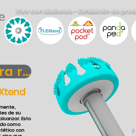
Vivir con diabetes - Exhibición de pro
ra recorrer
EXtend
rmente,
tes de su
alcanzar. Esto
cida como
stético con
, sino que