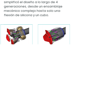
simplificó el diseño a lo largo de 4
generaciones, desde un ensamblaje
mecánico complejo hasta solo una
flexión de silicona y un cubo.
Primera generación 93
2da generación 75
partes
partes
3ra generación 28
4ta generación 2
partes
partes
ESPALDA