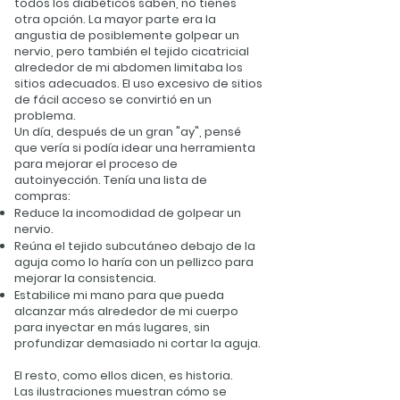
todos los diabéticos saben, no tienes
otra opción. La mayor parte era la
angustia de posiblemente golpear un
nervio, pero también el tejido cicatricial
alrededor de mi abdomen limitaba los
sitios adecuados. El uso excesivo de sitios
de fácil acceso se convirtió en un
problema.
Un día, después de un gran "ay", pensé
que vería si podía idear una herramienta
para mejorar el proceso de
autoinyección. Tenía una lista de
compras:
Reduce la incomodidad de golpear un
nervio.
Reúna el tejido subcutáneo debajo de la
aguja como lo haría con un pellizco para
mejorar la consistencia.
Estabilice mi mano para que pueda
alcanzar más alrededor de mi cuerpo
para inyectar en más lugares, sin
profundizar demasiado ni cortar la aguja.
El resto, como ellos dicen, es historia.
Las ilustraciones muestran cómo se