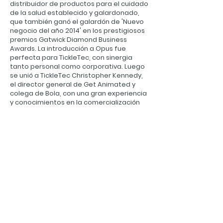
distribuidor de productos para el cuidado
de la salud establecido y galardonado,
que también ganó el galardón de 'Nuevo
negocio del año 2014' en los prestigiosos
premios Gatwick Diamond Business
Awards. La introducción a Opus fue
perfecta para TickleTec, con sinergia
tanto personal como corporativa. Luego
se unió a TickleTec Christopher Kennedy,
el director general de Get Animated y
colega de Bola, con una gran experiencia
y conocimientos en la comercialización
de productos médicos y su presentación.
Como equipo, hicimos notar a TickleTec
Ltd. y lo guiamos a través de sus primeros
3 años formativos. Habiendo llegado a la
mayoría de edad, TickleTec pasó a
llamarse CurveScience para adaptarse
mejor a sus ambiciones más amplias.
Ahora se está embarcando por su
cuenta, armado con una selección de
nuevos productos diseñados para el
hogar.
ESPALDA