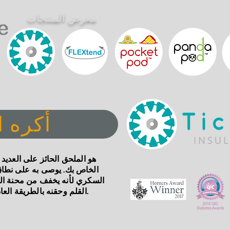
معرض المنتجات
أكره 
الخاص بك. يوصى به على نط
السكري لأنه يخفف من محنة الح
القلم وحقنه بالطريقة العادية ، ولكن الآن بألم أقل وكدمات وقلق.