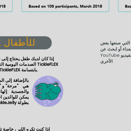
TickleFLEX للأطفال
التي صنعها بعض
أو ابحث عن "TickleFLEX" في
YouTube للعثور على العديد من مقاطع الفيديو
إذا كان لديك طفل يحتاج إلى 
الأخرى
الصدمات اليومية التي تؤ
قد غيرت هذا الالتزام - يتم التسامح مع TickleFLEX بابتسامة.
هي
"مرحة" و "
والجسدية
إلهاء
يمكن للوالدين 
بطولة TickleJelly :-)
إذا كنت تكره الإبر ، خاصة ت