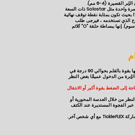
هناك بعض الأقلام التي تستخدم لمرة واحدة مثل Solostar ذات السعة
 بحيث تكون بمثابة نقطة توقف نهائية
هذا هو النوع الذي تستخدمه ، فيرجى طلب
"محول" عند تقديم طلبك (بدون رسوم). إنها ببساطة حلقة "O" تُلائم
م
مرر TickleFLEX فوق الإبرة وحقنها بقوة بالقلم بحوالي 90 درجة في
مك. يمنع تصميم TickleFLEX الإبرة من الدخول عميقًا بغض النظر
اجة إلى الضغط بقوة أكبر أو الانتقال
 النظر من خلال العدسة المحورية أو
 عبر الفجوة المستديرة عند الكتف
شخص آخر.