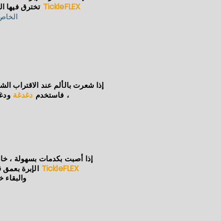
TickleFLEX
تخترق فيها ال
الخاص
إذا شعرت بالألم عند الاقتراب ال
دغدغة
،
فاستخدم
ودغد
إذا أصبت بكدمات بسهولة ، خا
TickleFLEX
الإبرة بعمق قل
والبقاء خ