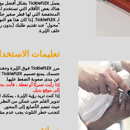
يعمل TickleFLEX بشكل أفضل مع الإبر القصيرة (4-6 مم).
المنخفضة التي لها قطر صغير جدًا
لـ TickleFLEX. إذا كان 
خلف الإبرة.
تعليمات الاستخدا
جس
عن مدى صعوبة الضغط عليها.
إذا رأيت تسربًا أو نفطة ، فأنت بح
إلى موقع بديل.
إذا كنت تريد رؤية الإبرة ، يمكنك
تدوير القلم حتى تتمكن من النظر
حيث تنضم الأصابع إلى المحور.
لتجنب خطر التلوث يجب عدم مشاركة TickleFLEX مع أي 