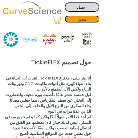
اتصل
متجر
حول تصميم TickleFLEX
أنا بيتر بيلي ، مخترع TickleFLEX. لقد بدأت الحياة في
بناء أشياء كبيرة مثل أدوات ماكينات CNC وتوربينات
الرياح ولكني الآن أستمتع بالأدوات.
قبل خمسة عشر عامًا ، أصبت بورم مخيف واضطررت
إلى التخلي عن نصف البنكرياس ، مما جعلني مصابًا
بداء السكري من النوع الأول والحاجة إلى الحقن
الذاتي عدة مرات في اليوم.
لم أجد هذا الأمر سهلاً أبدًا ولكن كما يعلم جميع مرضى
السكر ، ليس لديك خيار. كان معظمها هو القلق من
احتمال إصابة العصب ، ولكن أيضًا الأنسجة الندبية
حول بطني حدت من المواقع المناسبة. أصبح