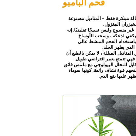
فحم البامبو
لة مبتكرة فقط - المناديل مصنوعة
خيزران المغزول.
ير منسوج وليس نسيجًا تقليديًا. إنه
كفي لدعكه ، وسحب الأوساخ
استخدام الفحم المنشط عالي
الذي يطهر الجلد.
مناديل المبللة ، لا يمكن بالطبع أن
 فهي تتمتع بعمر افتراضي طويل.
قابل للتحلل البيولوجي مع ملمس فائق
نحهم قوة نشاف رائعة. كونها سوداء
ظهر عليها بقع الدم.