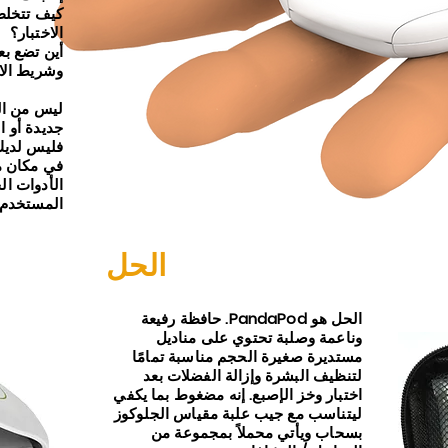
كيف تتخلص 
الاختبار؟
أين تضع بع
وشريط الا
ليس من الم
جديدة أو ا
فليس لديك 
في مكان ما
الأدوات ال
المستخدم.
الحل
الحل هو PandaPod. حافظة رفيعة
وناعمة وصلبة تحتوي على مناديل
مستديرة صغيرة الحجم مناسبة تمامًا
لتنظيف البشرة وإزالة الفضلات بعد
اختبار وخز الإصبع. إنه مضغوط بما يكفي
ليتناسب مع جيب علبة مقياس الجلوكوز
بسحاب ويأتي محملاً بمجموعة من