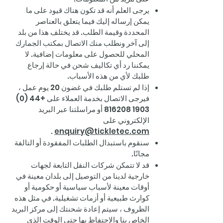
يرجى العلم أنه قد تكون هناك قيود على ما
يمكن إرساله إليك فيما يتعلق بالعناصر
المحددة وقيمة الطلب. قد يختلف هذا من بلد
إلى آخر ونطلب منك الاتصال بمكتب الجمارك
المحلي للحصول على معلومات إضافية. لا
يمكننا رد أي تكاليف شحن في حالة إرجاع
طلبك لأي من هذه الأسباب.
إذا لم تستلم طلبك في غضون 20 يوم عمل ،
فيرجى الاتصال بخدمة العملاء على
+44 (0)
1903 816208
أو مراسلتنا عبر البريد
الإلكتروني على
.
enquiry@tickletec.com
سنقوم باستبدال الطلبات المفقودة أو التالفة
مجانًا.
قد لا تتمكن شركات النقل التابعة لجهات
خارجية لدينا من التوصيل إلى بلدان معينة في
أوقات معينة لأسباب سياسية أو حكومية أو
كوارث طبيعية أو أزمات تشغيلية. في مثل هذه
الظروف ، سيتم إعادة شحنتك إلى مركز البريد
الخاص بنا والاحتفاظ بها حتى الوقت الذي