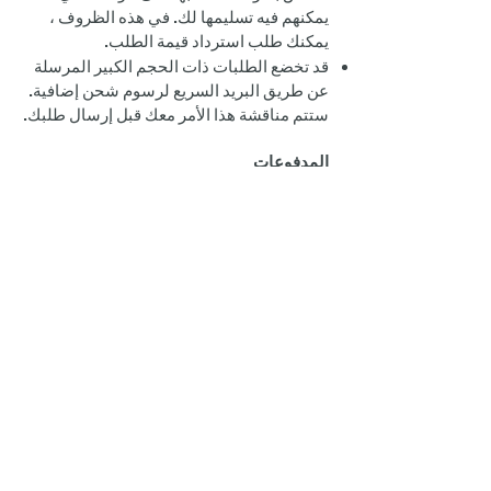
يمكنهم فيه تسليمها لك. في هذه الظروف ،
يمكنك طلب استرداد قيمة الطلب.
قد تخضع الطلبات ذات الحجم الكبير المرسلة
عن طريق البريد السريع لرسوم شحن إضافية.
ستتم مناقشة هذا الأمر معك قبل إرسال طلبك.
المدفوعات
يمكننا قبول الرسوم بالعملات المدعومة في
بلدك من أي بطاقة ائتمان وبطاقة خصم تقريبًا -
بغض النظر عن المكان الذي تعيش فيه. قد
يفرض البنك الذي تتعامل معه رسومًا إضافية أو
رسوم التحويل المصرفي أو رسوم المعاملات
الأجنبية على العملاء خارج المملكة المتحدة.
نقبل الدفع بأي من الطرق التالية:
باي بال
بطاقات الائتمان التي تستخدم WorldPay
والتي تقبل المدفوعات من Visa و
Mastercard و American Express
وغيرها على النحو المحدد.