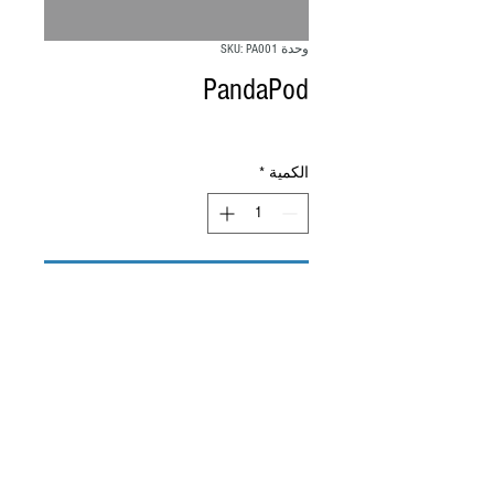
وحدة SKU: PA001
PandaPod
السعر
الكمية
*
أضِف إلى العربة
(ج) TickleTec Ltd
الشروط والأحكام ، حقوق الملكية الفكرية
2016 - طلب براءة
اختراع - جميع الحقوق
محفوظة - تم النشر