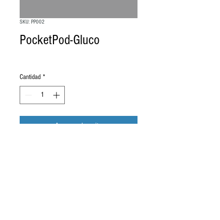
SKU: PP002
PocketPod-Gluco
Precio
5,00 GBP
Cantidad
*
Agregar al carrito
(c) TickleTec Ltd
Términos y condiciones, derechos de propiedad intelectual
2016 - Patente
solicitada - Todos
los derechos