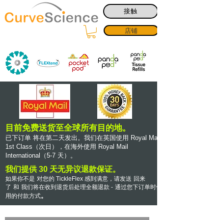
接触
店铺
目前免费送货至全球所有目的地。
已下订单
将在第二天发出。我们在英国使用 Royal Mail
1st Class（次日），在海外使用 Royal Mail
International（5-7 天）。
我们提供 30 天无异议退款保证。
如果你不是
对您的 TickleFlex 感到满意，请发送
回来
了
和
我们将在收到退货后处理全额退款 -
通过您下订单时使
。
用的付款方式