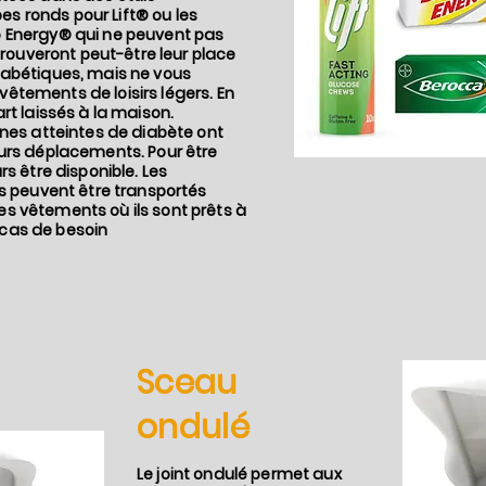
s ronds pour Lift® ou les
o Energy® qui ne peuvent pas
 trouveront peut-être leur place
iabétiques, mais ne vous
êtements de loisirs légers. En
rt laissés à la maison.
nnes atteintes de diabète ont
eurs déplacements. Pour être
rs être disponible. Les
ls peuvent être transportés
s vêtements où ils sont prêts à
cas de besoin
Sceau
ondulé
Le joint ondulé permet aux