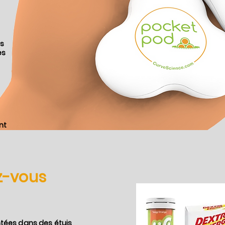
ns
es
nt
z-vous
ntées dans des étuis