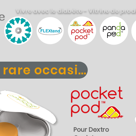
Vivre avec le diabète - Vitrine de prod
 rare occasion
Pour Dextro