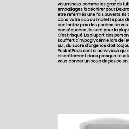
volumineux comme les grands tube
emballages à déchirer pour Dextr
être refermés une fois ouverts. Ils
dans votre sac ou mallette pour d
contentez pas des poches de vos v
conséquence, ils sont pour la plupa
C'est risqué. La plupart des perso
souffert d'hypoglycémie lors de l
sûr, du sucre d'urgence doit toujou
PocketPods sont si conviviaux qu'i
discrètement dans presque tous le
vous donner un coup de pouce en 