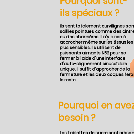
Pourquoi sont-
ils spéciaux ?
Ils sont totalement curvilignes sa
saillies pointues comme des cintr
ou des charnières. Il n'y a rien à
accrocher même sur les tissus les
plus sensibles. Ils utilisent de
puissants aimants N52 pour se
fermer à l'aide d'une interface
d'auto-alignement sinusoïdale
unique. Il suffit d'approcher de la
fermeture et les deux coques fero
le reste
Pourquoi en ave
besoin ?
Les tablettes de sucre sont prése