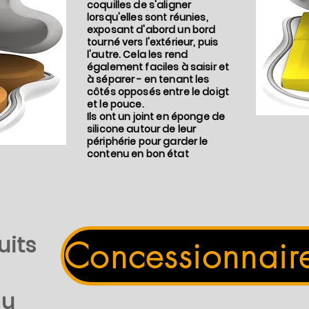
coquilles de s'aligner
lorsqu'elles sont réunies,
exposant d'abord un bord
tourné vers l'extérieur, puis
l'autre. Cela les rend
également faciles à saisir et
à séparer - en tenant les
côtés opposés entre le doigt
et le pouce.
Ils ont un joint en éponge de
silicone autour de leur
périphérie pour garder le
contenu en bon état
uits
du