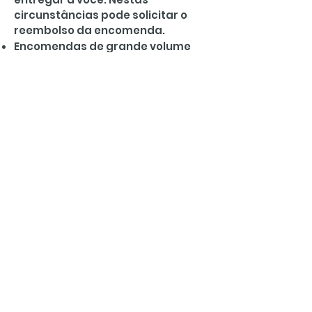
circunstâncias pode solicitar o
reembolso da encomenda.
Encomendas de grande volume
enviadas por correio podem estar
sujeitas a custos de envio
adicionais. Isso será discutido
com você antes de seu pedido ser
despachado.
Pagamentos
Podemos aceitar cobranças nas
moedas aceitas do seu país de
praticamente qualquer cartão de
crédito e cartão de débito, não
importa onde você more. Clientes
fora do Reino Unido, podem ser
cobrados taxas adicionais, taxas
de conversão bancária ou taxas
de transações estrangeiras, pelo