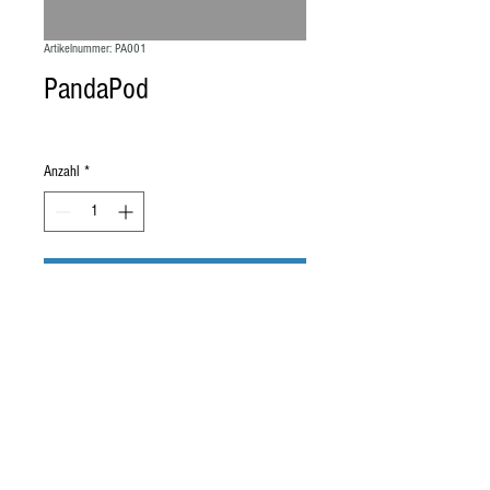
Artikelnummer: PA001
PandaPod
Preis
5,00 £
Anzahl
*
In den Warenkorb
(c) TickleTec Ltd
Allgemeine Geschäftsbedingungen, IPR
2016 – Patent
beantragt – Alle
Rechte vorbehalten