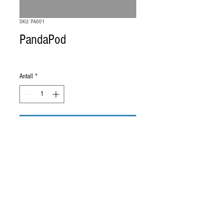
SKU: PA001
PandaPod
Pris
5,00 £
Antall
*
Legg til i handlekurv
(c) TickleTec Ltd
Vilkår og betingelser, IPR
2016 - Patentsøkt -
Alle rettigheter
reservert - Publisert