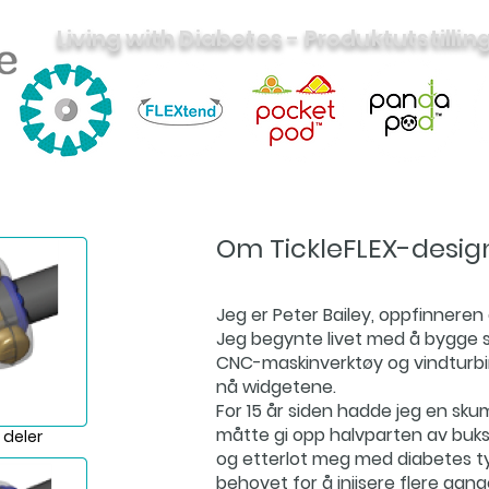
Living with Diabetes - Produktutstillin
Om TickleFLEX-desig
Jeg er Peter Bailey, oppfinneren 
Jeg begynte livet med å bygge 
CNC-maskinverktøy og vindturbi
nå widgetene.
For 15 år siden hadde jeg en sku
måtte gi opp halvparten av buks
 deler
og etterlot meg med diabetes ty
behovet for å injisere flere gan