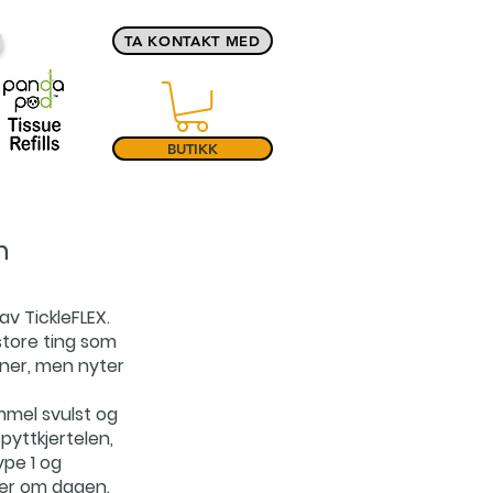
g
TA KONTAKT MED
BUTIKK
n
av TickleFLEX.
store ting som
ner, men nyter
mmel svulst og
pyttkjertelen,
pe 1 og
ger om dagen.