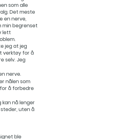
men som alle
valg. Det meste
e en nerve,
n min begrenset
 lett
roblem.
e jeg at jeg
t verktøy for å
e selv. Jeg
en nerve.
er nålen som
e for å forbedre
g kan nå lenger
e steder, uten å
signet ble