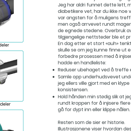
Jeg har aldri funnet dette lett, 
diabetikere vet, har du ikke noe 
var angsten for å muligens treff
men også arrvevet rundt mage
de egnede stedene. Overbruk av
tilgjengelige nettsteder ble et p
En dag etter et stort «auh» tenkt
deler
skulle se om jeg kunne finne ut e
forbedre prosessen med å injiser
hadde en handleliste:
Reduser ubehaget ved å treffe 
Samle opp underhudsvevet und
jeg ellers ville gjort med en klyp
konsistensen.
Hold hånden min stødig slik at je
rundt kroppen for å injisere fler
deler
gå for dypt inn eller klippe nålen.
Resten som de sier er historie.
Illustrasjonene viser hvordan de